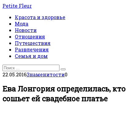
Перейти
Petite Fleur
к
Красота и здоровье
контенту
Мода
Новости
Отношения
Путешествия
Развлечения
Семья и дом
Search
for:
22.05.2016
Знаменитости
0
Ева Лонгория определилась, кто
сошьет ей свадебное платье