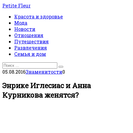
Перейти
Petite Fleur
к
Красота и здоровье
контенту
Мода
Новости
Отношения
Путешествия
Развлечения
Семья и дом
Search
for:
05.08.2016
Знаменитости
0
Энрике Иглесиас и Анна
Курникова женятся?